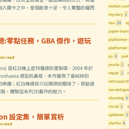
motion-cont
融入關卡之中，是個創意十足、令人驚豔的耀西
mystery
2
nso
24
o
paper-mari
羅德:零點任務，GBA 傑作，遊玩
platformer
platformer
ps
6
ps4
min read
psvita
1
ssion) 是紅白機上密特羅德的重製版，2004 年於
repair
1
troidvania 類型的鼻祖，本作展現了最純粹的
retrospect
的樂趣；紅白機版我只玩開頭就關掉了，很勸退
run-and-gun
 重製，體驗這系列2D舊作的魅力。
shooting
8
social
1
s
atoon 設定集，簡單賞析
splatoon
3
starfox
4
n read