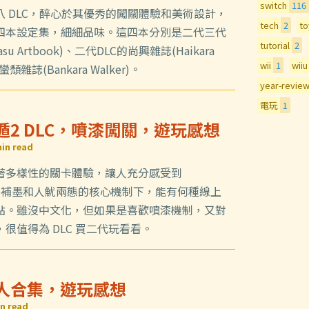
switch
116
 DLC，醉心於其優秀的闖關體驗和美術設計，
tech
2
to
四本設定集，細細品味。這四本分別是二代三代
tutorial
2
u Artbook)、二代DLC的尚興雜誌(Haikara
wii
1
wiiu
蠻頹雜誌(Bankara Walker)。
year-revie
電玩
1
拉遁2 DLC，噴漆闖關，遊玩感想
in read
著多樣性的關卡體驗，讓人充分感受到
列在噴漆補墨和人魷兩態的核心機制下，能有何種線上
點。雖沒中文化，但如果是喜歡噴漆機制，又對
很值得為 DLC 買二代玩看看。
超人合集，遊玩感想
n read