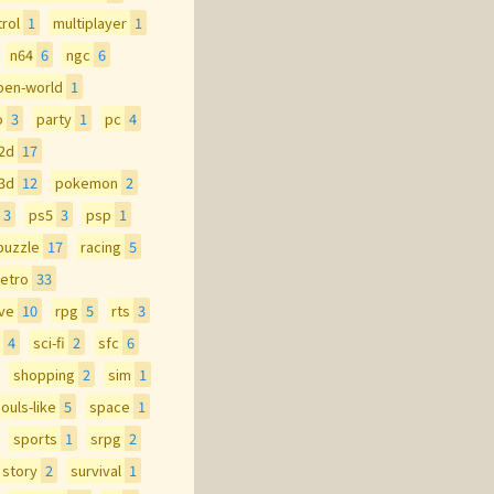
rol
1
multiplayer
1
n64
6
ngc
6
pen-world
1
o
3
party
1
pc
4
-2d
17
-3d
12
pokemon
2
3
ps5
3
psp
1
puzzle
17
racing
5
retro
33
ive
10
rpg
5
rts
3
4
sci-fi
2
sfc
6
shopping
2
sim
1
ouls-like
5
space
1
sports
1
srpg
2
story
2
survival
1