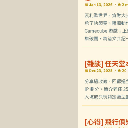
📅 Jan 13, 2026
· ☕ 2 m
瓦利歐世界，貪財大叔
承了快節奏、粗獷動
Gamecube 遊戲
集破關，寫篇文介紹
[雜談] 任天堂
📅 Dec 23, 2025
· ☕ 20 
分享過收藏，回顧過主
IP 劃分，簡介老任
入坑或只玩特定類型
[心得] 飛行