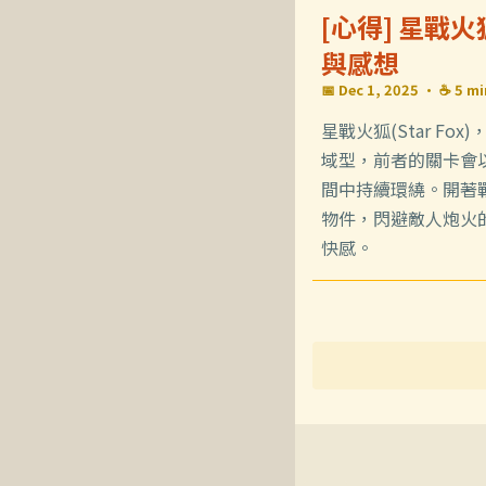
[心得] 星戰
與感想
📅 Dec 1, 2025
· ☕ 5 mi
星戰火狐(Star F
域型，前者的關卡會以
間中持續環繞。開著
物件，閃避敵人炮火
快感。