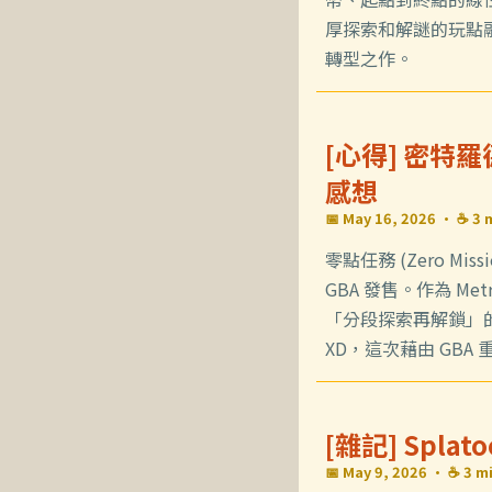
厚探索和解謎的玩點
轉型之作。
[心得] 密特
感想
📅 May 16, 2026
· ☕ 3 
零點任務 (Zero Mi
GBA 發售。作為 Me
「分段探索再解鎖」
XD，這次藉由 GBA
[雜記] Spl
📅 May 9, 2026
· ☕ 3 mi