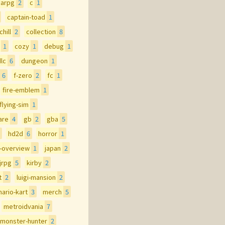
arpg
2
c
1
captain-toad
1
chill
2
collection
8
1
cozy
1
debug
1
lc
6
dungeon
1
6
f-zero
2
fc
1
fire-emblem
1
flying-sim
1
are
4
gb
2
gba
5
hd2d
6
horror
1
p-overview
1
japan
2
jrpg
5
kirby
2
t
2
luigi-mansion
2
ario-kart
3
merch
5
metroidvania
7
monster-hunter
2