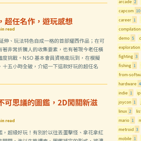
arcade
2
capcom
10
島，超任名作，遊玩感想
career
1
in read
compilation
demo
5
d
歐延伸、玩法特色自成一格的首部耀西作品；在可
exploration
有著非常折騰人的收集要素，也有著現今老任橫
fighting
3
度挑戰。NSO 基本會員資格能玩到，在模擬
，十五小時全破，介紹一下這款好玩的超任名
fishing
1
from-softw
hardware
4
indie
1
i
與不可思議的圖鑑，2D闖關新滋
joycon
1
linux
2
lis
mario
1
m
in read
metroid
3
鑑，超級好玩！有別於以往丟蛋擊怪、拿花拿紅
mobile
1
性闖關，改以生態調查、圖鑑補完的形式，將濃