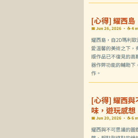
[心得] 耀西
📅 Jun 26, 2026
· ☕ 4 m
耀西島，自2D瑪利
愛溫馨的美術之下，
版作品已不復見的高難
器作弊功能的輔助下
作。
[心得] 耀西
味，遊玩感想
📅 Jun 20, 2026
· ☕ 6 m
耀西與不可思議的圖
幣、起點到終點的線