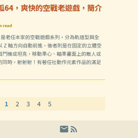
火狐64，爽快的空戰老遊戲，簡介
n read
ox)，是老任本家的空戰遊戲系列，分為軌道型與全
 Z 軸方向自動前進，後者則是在固定的立體空
戰鬥機或坦克，移動準心、瞄準畫面上的敵人或
的同時，射射射！有著任社動作元素作品的滿足
1
2
3
4
5