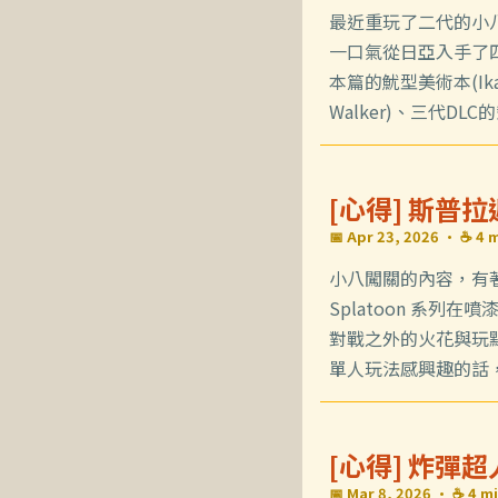
最近重玩了二代的小八
一口氣從日亞入手了
本篇的魷型美術本(Ikas
Walker)、三代DLC的
[心得] 斯普
📅 Apr 23, 2026
· ☕ 4 m
小八闖關的內容，有
Splatoon 系
對戰之外的火花與玩
單人玩法感興趣的話，
[心得] 炸彈
📅 Mar 8, 2026
· ☕ 4 mi