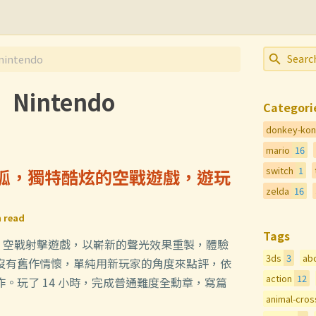
nintendo
Nintendo
Categori
donkey-ko
mario
16
switch
1
際火狐，獨特酷炫的空戰遊戲，遊玩
zelda
16
 read
Tags
D 空戰射擊遊戲，以嶄新的聲光效果重製，體驗
3ds
3
ab
沒有舊作情懷，單純用新玩家的角度來點評，依
action
12
。玩了 14 小時，完成普通難度全勳章，寫篇
animal-cros