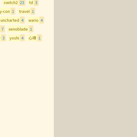
switch2
23
td
3
y-con
1
travel
1
uncharted
4
wario
4
7
xenoblade
1
w
3
yoshi
4
心得
1