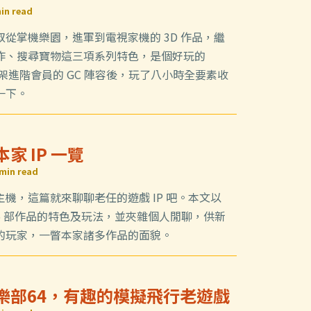
in read
從掌機樂園，進軍到電視家機的 3D 作品，繼
作、搜尋寶物這三項系列特色，是個好玩的
；上架進階會員的 GC 陣容後，玩了八小時全要素收
一下。
本家 IP 一覽
min read
機，這篇就來聊聊老任的遊戲 IP 吧。本文以
 25 部作品的特色及玩法，並夾雜個人閒聊，供新
的玩家，一瞥本家諸多作品的面貌。
俱樂部64，有趣的模擬飛行老遊戲