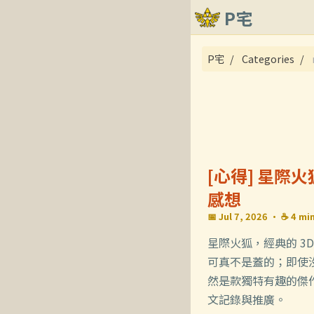
P宅
關於
P宅
Categories
文章
[心得] 星
感想
📅 Jul 7, 2026
· ☕ 4 min
星際火狐，經典的 3
可真不是蓋的；即使
然是款獨特有趣的傑作
文記錄與推廣。