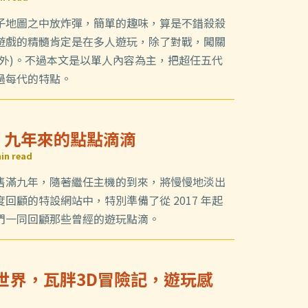
子地圖之中放炸彈，簡單的趣味，算是不錯殺殺
遊戲的精髓肯定是在多人遊玩，除了對戰，闖關
除外)。不過本文是以單人內容為主，把超任五代
過每代的特點。
tch 九年來的點點滴滴
in read
ch 發售滿九年，隨著繼任主機的到來，將慢慢地淡出
回顧的特設網站中，特別準備了從 2017 年起
們一同回顧那些曾經的遊玩點滴。
歐世界，瓦胖3D冒險記，遊玩感