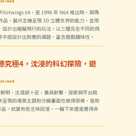
in read
lotwings 64，是 1996 年 N64 推出時，與瑪
作品，展示主機呈現 3D 立體世界的能力，並用
，設計出模擬飛行的玩法。以三種完全不同的飛
作手感設計出對應的課題，富含遊戲趣味性。
羅德究極4，沈浸的科幻探險，遊
in read
色鮮明、沈浸感十足，兼具射擊、探索與平台跳
所呈現的場景主題和分鏡畫面也做得很棒，是款
關作品。就算有些乏味段落，一輪下來還是覺得非