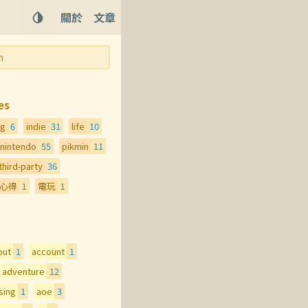
關於
文章
es
ng
6
indie
31
life
10
nintendo
55
pikmin
11
third-party
36
心得
1
電玩
1
out
1
account
1
adventure
12
sing
1
aoe
3