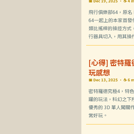
📅 Dec 19, 2025
· ☕ 4 m
飛行俱樂部64，原名 Pi
64一起上的本家首發
類比搖桿的操控方式
行器具切入，用其操
[心得] 密特
玩感想
📅 Dec 13, 2025
· ☕ 6 m
密特羅德究極4，特
躍的玩法，科幻之下
優秀的 3D 單人闖
常好玩。