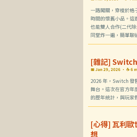
一路闖關，穿梭於格
時間的懷舊小品。這
也能雙人合作(二代
同堂炸一遍，簡單聊
[雜記] Swi
📅 Jan 29, 2026
· ☕ 6 m
2026 年，Swit
舞台。這次在官方年度
的歷年統計，與玩家
[心得] 瓦利
想