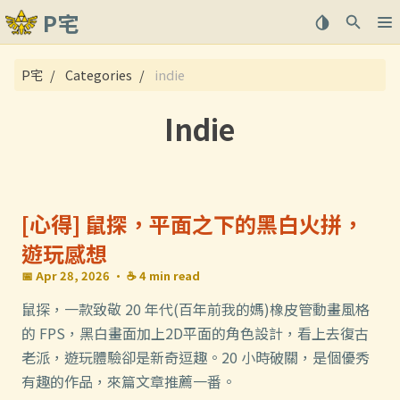
P宅
關於
P宅
Categories
indie
文章
Indie
[心得] 鼠探，平面之下的黑白火拼，
遊玩感想
📅 Apr 28, 2026
· ☕ 4 min read
鼠探，一款致敬 20 年代(百年前我的媽)橡皮管動畫風格
的 FPS，黑白畫面加上2D平面的角色設計，看上去復古
老派，遊玩體驗卻是新奇逗趣。20 小時破關，是個優秀
有趣的作品，來篇文章推薦一番。