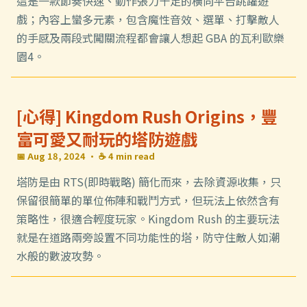
這是一款節奏快速、動作張力十足的橫向平台跳躍遊
戲；內容上蠻多元素，包含魔性音效、選單、打擊敵人
的手感及兩段式闖關流程都會讓人想起 GBA 的瓦利歐樂
園4。
[心得] Kingdom Rush Origins，豐
富可愛又耐玩的塔防遊戲
📅 Aug 18, 2024
· ☕ 4 min read
塔防是由 RTS(即時戰略) 簡化而來，去除資源收集，只
保留很簡單的單位佈陣和戰鬥方式，但玩法上依然含有
策略性，很適合輕度玩家。Kingdom Rush 的主要玩法
就是在道路兩旁設置不同功能性的塔，防守住敵人如潮
水般的數波攻勢。