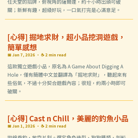
任天堂的招牌，俯視角的薩爾達，約十小時出頭可破
關；新鮮有趣，超級好玩，一口氣打完是心滿意足。
[心得] 掘地求財，超小品挖洞遊戲，
簡單感想
📅 Jan 7, 2026
· ☕ 2 min read
這款獨立遊戲小品，原名為 A Game About Digging A
Hole，僅有簡體中文並翻譯為「掘地求財」，聽起來有
些俗氣，不過十分契合遊戲內容；很短，約兩小時即可
破關。
[心得] Cast n Chill，美麗的釣魚小品
📅 Jan 1, 2026
· ☕ 2 min read
拋線垂釣，放空片刻。選定角色造型、狗狗種類，划船