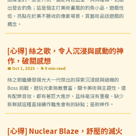
出發去釣魚；這是個主打美術畫風的釣魚小品，遊戲性
低，亮點在於美不勝收的像素場景，買藝術品送遊戲的
概念。
[心得] 絲之歌，令人沉浸與感動的神
作，破關感想
📅 Oct 1, 2025
· ☕ 9 min read
絲之歌繼續發揚光大一代傑出的探索沉浸感與過癮的
Boss 挑戰，遊玩元素無敵豐富，關卡美術與主題性，還
有配樂音效，都有著巨大進步，且絲毫沒有重複、缺少
新鮮感這種直接續作難免會有的缺點；是款神作。
[心得] Nuclear Blaze，舒壓的滅火