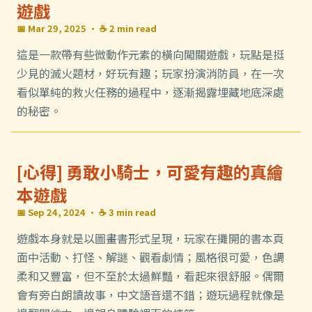
遊戲
📅 Mar 29, 2025
· ☕ 2 min read
這是一款帶有些微動作元素的橫向闖關遊戲，玩點是挺
少見的滅火題材，好玩有趣；玩家扮演消防員，在一次
看似單純的救火任務的過程中，逐漸揭露埋藏地底深處
的秘密。
[心得] 勇敢小騎士，可愛有趣的真繪
本遊戲
📅 Sep 24, 2024
· ☕ 3 min read
遊戲本身就是以圖畫書形式呈現，玩家在攤開的書本頁
面中活動、打怪、解謎、觀看劇情；風格很可愛，色調
柔和又豐富，但不至於太過鮮豔，看起來很舒服。偶爾
會有旁白朗讀故事，中文語音還不錯；遊玩過程就像是