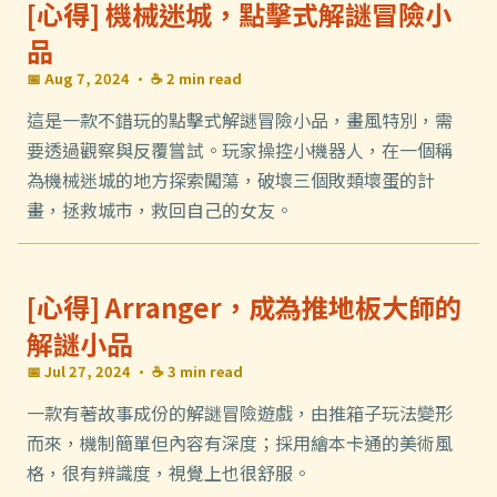
[心得] 機械迷城，點擊式解謎冒險小
品
📅 Aug 7, 2024
· ☕ 2 min read
這是一款不錯玩的點擊式解謎冒險小品，畫風特別，需
要透過觀察與反覆嘗試。玩家操控小機器人，在一個稱
為機械迷城的地方探索闖蕩，破壞三個敗類壞蛋的計
畫，拯救城市，救回自己的女友。
[心得] Arranger，成為推地板大師的
解謎小品
📅 Jul 27, 2024
· ☕ 3 min read
一款有著故事成份的解謎冒險遊戲，由推箱子玩法變形
而來，機制簡單但內容有深度；採用繪本卡通的美術風
格，很有辨識度，視覺上也很舒服。