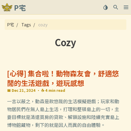
P宅
關於
P宅
Tags
cozy
文章
Cozy
[心得] 集合啦！動物森友會，舒適悠
閒的生活遊戲，遊玩感想
📅 Dec 21, 2024
· ☕ 4 min read
一言以蔽之，動森是款悠哉的生活模擬遊戲；玩家和動
物居民們在無人島上生活，打理和整頓島上的一切，主
要目標就是清還買房的貸款、解鎖設施和陸續充實島上
博物館藏物，剩下的就是因人而異的自由體驗。