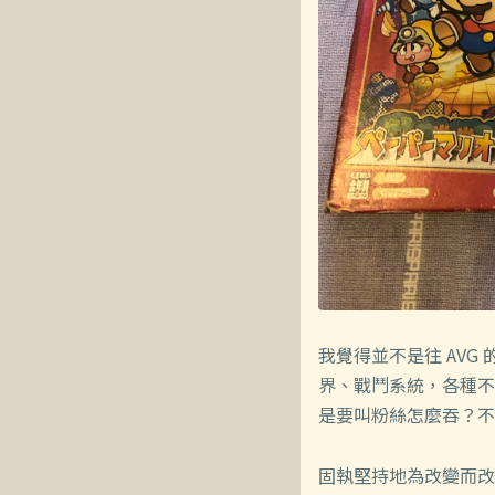
我覺得並不是往 AV
界、戰鬥系統，各種不
是要叫粉絲怎麼吞？不
固執堅持地為改變而改