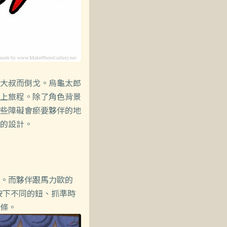
大叔而倒戈。烏龜太郎
上旅程。除了角色背景
些障礙會瘀要夥伴的地
的設計。
。而夥伴跟馬力歐的
點按下不同的鈕、抓準時
條。