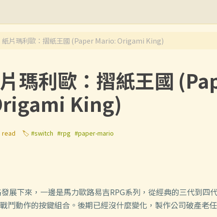
 紙片瑪利歐：摺紙王國 (Paper Mario: Origami King)
紙片瑪利歐：摺紙王國 (Pap
Origami King)
n read
🏷️
#switch
#rpg
#paper-mario
一路發展下來，一邊是馬力歐路易吉RPG系列，從經典的三代到四
戰鬥動作的按鍵組合。後期已經沒什麼變化，製作公司破產老任