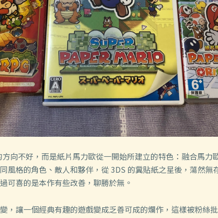
G 的方向不好，而是紙片馬力歐從一開始所建立的特色：融合馬力
同風格的角色、敵人和夥伴，從 3DS 的糞貼紙之星後，蕩然無
過可喜的是本作有些改善，聊勝於無。
變，讓一個經典有趣的遊戲變成乏善可成的爛作，這樣被粉絲批