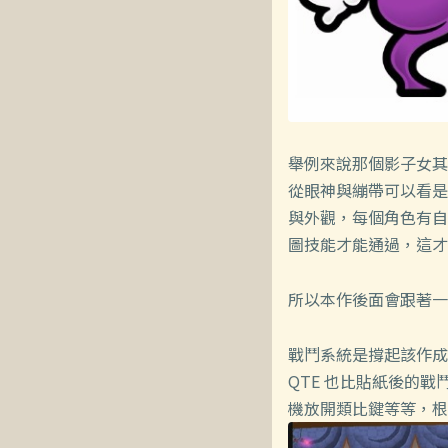
舉例來說那個影子女其
從眼神與繃帶可以看是
與外觀，每個角色有自
圖技能才能通過，這才
所以本作後面會跟著一
戰鬥系統是撐起該作成
QTE 也比貼紙後的
機放開類比鍵等等，根