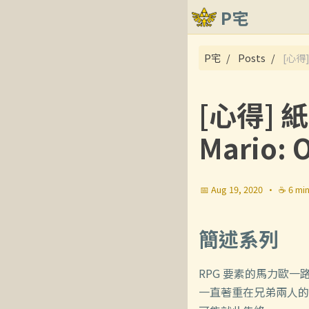
P宅
關於
P宅
Posts
[心得]
文章
[心得] 
Mario: 
📅 Aug 19, 2020
·
☕ 6 mi
簡述系列
RPG 要素的馬力歐
一直著重在兄弟兩人的