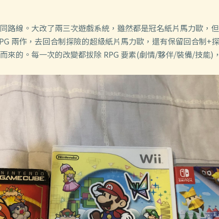
同路線。大改了兩三次遊戲系統，雖然都是冠名紙片馬力歐，但
RPG 兩作，去回合制探險的超級紙片馬力歐，還有保留回合制+
來的。每一次的改變都拔除 RPG 要素(劇情/夥伴/裝備/技能)，