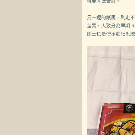
可能就此告終。
另一邊的紙馬，則走不
差異，大致分為早期 
國王也是傳承貼紙系統而