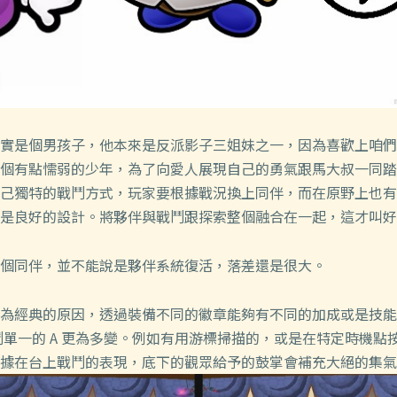
實是個男孩子，他本來是反派影子三姐妹之一，因為喜歡上咱們
個有點懦弱的少年，為了向愛人展現自己的勇氣跟馬大叔一同踏
己獨特的戰鬥方式，玩家要根據戰況換上同伴，而在原野上也有
是良好的設計。將夥伴與戰鬥跟探索整個融合在一起，這才叫好
個同伴，並不能說是夥伴系統復活，落差還是很大。
為經典的原因，透過裝備不同的徽章能夠有不同的加成或是技能
戰鬥單一的 A 更為多變。例如有用游標掃描的，或是在特定時機
據在台上戰鬥的表現，底下的觀眾給予的鼓掌會補充大絕的集氣