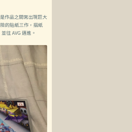
是作品之間常出現巨大
探險的貼紙三作，摺紙
並往 AVG 邁進。