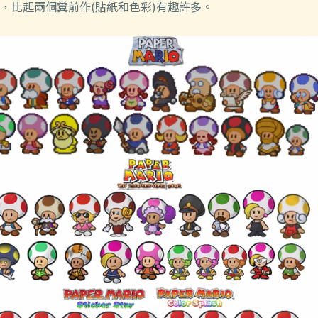
，比起兩個糞前作(貼紙和色彩)有趣許多。