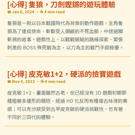
[心得] 隻狼，刀劍鏗鏘的遊玩體驗
📅 Jan 6, 2024
· ☕ 4 min read
隻狼是一款以日本戰國時代為背景的動作遊戲，主角隻
狼為了達成使命，斬斷受人覬覦的不死血脈，中途過關
斬將的故事。遊戲性上，以戰戰兢兢的路線探索、緊張
刺激的 BOSS 殊死戰為主，以刀為主的戰鬥手感極優。
[心得] 皮克敏1+2，硬派的撿寶遊戲
📅 Nov 4, 2023
· ☕ 4 min read
皮克敏 1+2，畫面雖然古老，但已經沒有 3D 遊戲初期那
種粗糙多邊形的簡陋，經過 HD 化反而有種復古絲滑的美
感；可以充分感受到古早皮克敏的硬派挑戰性，也有著
不同於三四代的體驗。