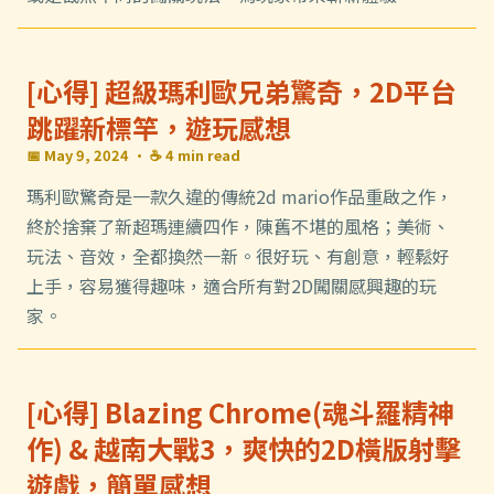
[心得] 超級瑪利歐兄弟驚奇，2D平台
跳躍新標竿，遊玩感想
📅 May 9, 2024
· ☕ 4 min read
瑪利歐驚奇是一款久違的傳統2d mario作品重啟之作，
終於捨棄了新超瑪連續四作，陳舊不堪的風格；美術、
玩法、音效，全都換然一新。很好玩、有創意，輕鬆好
上手，容易獲得趣味，適合所有對2D闖關感興趣的玩
家。
[心得] Blazing Chrome(魂斗羅精神
作) & 越南大戰3，爽快的2D橫版射擊
遊戲，簡單感想