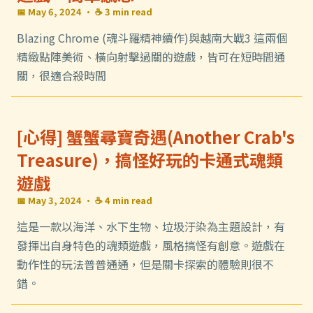
📅 May 6, 2024
· ☕ 3 min read
Blazing Chrome (魂斗羅精神續作)與越南大戰3 這兩個
精緻點陣美術、橫向射擊過關的遊戲，皆可在短時間通
關，很適合殺時間
[心得] 蟹蟹尋寶奇遇(Another Crab's
Treasure)，搞怪好玩的卡通式魂類
遊戲
📅 May 3, 2024
· ☕ 4 min read
這是一款以海洋、水下生物、垃圾汙染為主題設計，有
發揮出自身特色的魂類遊戲，風格搞怪有創意。遊戲在
動作性的玩法普普通通，但是關卡探索的體驗則很不
錯。