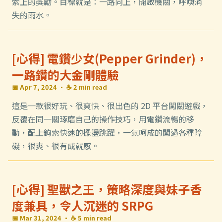
索上的獎勵。目標就是：一路向上，開啟機關，呼喚消
失的雨水。
[心得] 電鑽少女(Pepper Grinder)，
一路鑽的大金剛體驗
📅 Apr 7, 2024
· ☕ 2 min read
這是一款很好玩、很爽快、很出色的 2D 平台闖關遊戲，
反覆在同一關琢磨自己的操作技巧，用電鑽流暢的移
動，配上鉤索快速的擺盪跳躍，一氣呵成的闖過各種障
礙，很爽、很有成就感。
[心得] 聖獸之王，策略深度與妹子香
度兼具，令人沉迷的 SRPG
📅 Mar 31, 2024
· ☕ 5 min read