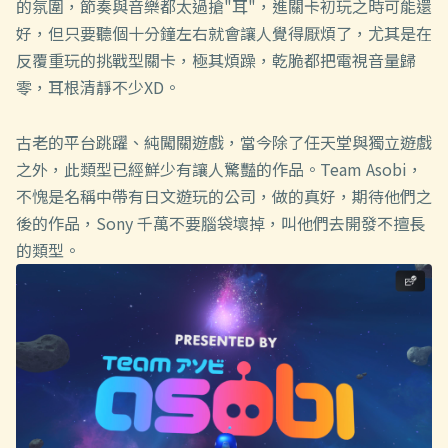
的氛圍，節奏與音樂都太過搶"耳"，進關卡初玩之時可能還
好，但只要聽個十分鐘左右就會讓人覺得厭煩了，尤其是在
反覆重玩的挑戰型關卡，極其煩躁，乾脆都把電視音量歸
零，耳根清靜不少XD。
古老的平台跳躍、純闖關遊戲，當今除了任天堂與獨立遊戲
之外，此類型已經鮮少有讓人驚豔的作品。Team Asobi，
不愧是名稱中帶有日文遊玩的公司，做的真好，期待他們之
後的作品，Sony 千萬不要腦袋壞掉，叫他們去開發不擅長
的類型。