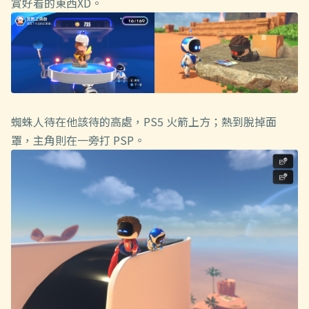
賞好看的東西XD。
蜘蛛人待在他該待的高處，PS5 火箭上方；熱到脫掉面
罩，主角則在一旁打 PSP。