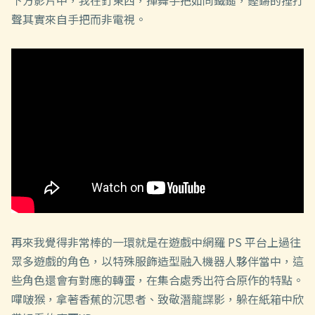
下方影片中，我在釘東西，揮舞手把如同鐵鎚，鏗鏘的捶打
聲其實來自手把而非電視。
再來我覺得非常棒的一環就是在遊戲中網羅 PS 平台上過往
眾多遊戲的角色，以特殊服飾造型融入機器人夥伴當中，這
些角色還會有對應的轉蛋，在集合處秀出符合原作的特點。
嗶啵猴，拿著香蕉的沉思者、致敬潛龍諜影，躲在紙箱中欣