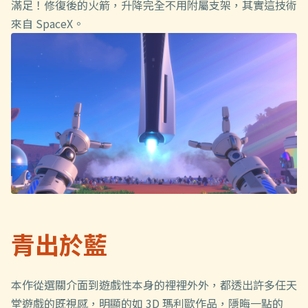
滿足！修復後的火箭，升降完全不用附屬支架，其實這技術
來自 SpaceX。
青出於藍
本作從選關介面到遊戲性本身的裡裡外外，都透出許多任天
堂遊戲的既視感，明顯的如 3D 瑪利歐作品，隱晦一點的