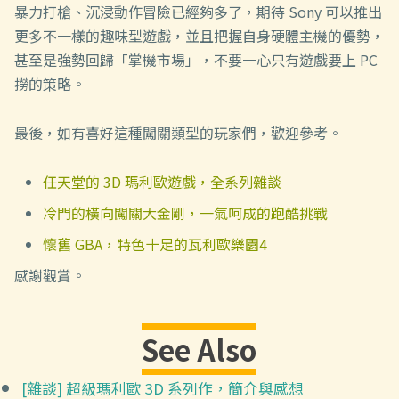
暴力打槍、沉浸動作冒險已經夠多了，期待 Sony 可以推出
更多不一樣的趣味型遊戲，並且把握自身硬體主機的優勢，
甚至是強勢回歸「掌機市場」，不要一心只有遊戲要上 PC
撈的策略。
最後，如有喜好這種闖關類型的玩家們，歡迎參考。
任天堂的 3D 瑪利歐遊戲，全系列雜談
冷門的橫向闖關大金剛，一氣呵成的跑酷挑戰
懷舊 GBA，特色十足的瓦利歐樂園4
感謝觀賞。
See Also
[雜談] 超級瑪利歐 3D 系列作，簡介與感想