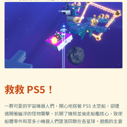
救救 PS5！
一群可愛的宇宙機器人們，開心地搭著 PS5 太空船，卻遭
遇開著幽浮的怪物襲擊，扒開了機殼並偷走船艦核心，致使
船體零件和眾多小機器人們墜落四散在各星球。遊戲的主要