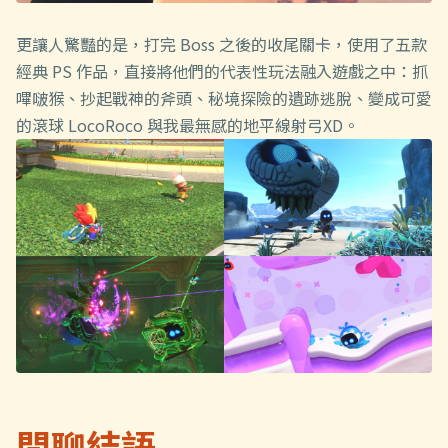
更讓人驚豔的是，打完 Boss 之後的收尾關卡，使用了五款
經典 PS 作品，直接將他們的代表性玩法融入遊戲之中：抓
嗶啵猴、抄起戰神的斧頭、秘境探險的遺跡逃脫、變成可愛
的滾球 LocoRoco 與我最無感的地平線射弓XD。
閒聊結語