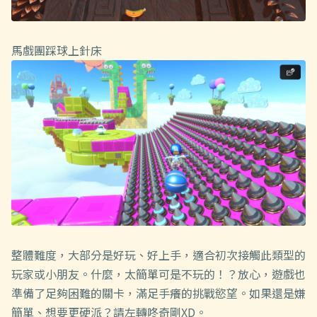
馬戲團踩球上針床
整體難度，大部分是好玩、好上手，適合初次接觸此類型的
玩家或小朋友。什麼，太簡單可是不玩的！？放心，遊戲也
準備了足夠困難的關卡，滿足手癢的挑戰慾望。如果還是嫌
簡單、想要更硬派？請左轉咚奇剛XD。