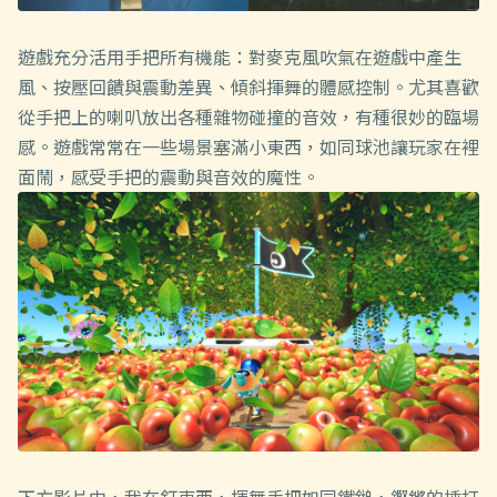
遊戲充分活用手把所有機能：對麥克風吹氣在遊戲中產生
風、按壓回饋與震動差異、傾斜揮舞的體感控制。尤其喜歡
從手把上的喇叭放出各種雜物碰撞的音效，有種很妙的臨場
感。遊戲常常在一些場景塞滿小東西，如同球池讓玩家在裡
面鬧，感受手把的震動與音效的魔性。