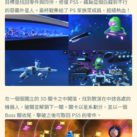
目標是找回零件與同伴，修復 PS5，痛扁這個白癡到不行
的惡霸外星人。最終戰集結了 PS 家族眾成員，超級熱血！
在一個個獨立的 3D 關卡之中闖蕩，找到散落在中途各處的
機器人，破關並解鎖下一關。關卡以星系劃分，並以一個
Boss 關收尾，擊破之後可取回 PS5 的零件。