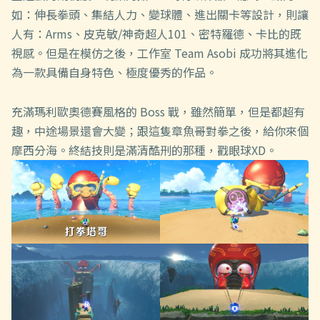
如：伸長拳頭、集結人力、變球體、進出關卡等設計，則讓
人有：Arms、皮克敏/神奇超人101、密特羅德、卡比的既
視感。但是在模仿之後，工作室 Team Asobi 成功將其進化
為一款具備自身特色、極度優秀的作品。
充滿瑪利歐奧德賽風格的 Boss 戰，雖然簡單，但是都超有
趣，中途場景還會大變；跟這隻章魚哥對拳之後，給你來個
摩西分海。終結技則是滿清酷刑的那種，戳眼球XD。