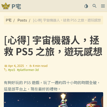
P宅
關於
P宅
Posts
[心得] 宇宙機器人，拯救 PS5 之旅，遊玩感想
文章
[心得] 宇宙機器人，拯
救 PS5 之旅，遊玩感想
📅 Apr 4, 2025
·
☕ 4 min read
🏷️
#ps5
#platformer-3d
有夠好玩的 PS5 遊戲，玩了一週約四十小時的時間全破，
這是該平台上，現在最好的禮物。