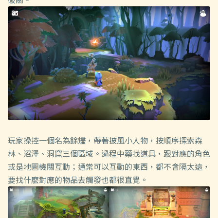
玩家操控一個名為餘燼，帶著披風小人物，按順序探索森
林、沼澤、洞窟三個區域。過程中藥找道具，跟對應的角色
或是地圖機關互動；通常可以互動的東西，都不會隔太遠，
要找什麼對應的物品去觸發也都很直覺。