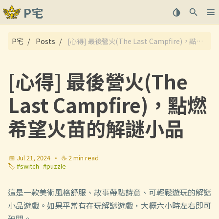
P宅
關於
P宅
Posts
[心得] 最後營火(The Last Campfire)，點燃希望火苗的解謎小品
文章
[心得] 最後營火(The
Last Campfire)，點燃
希望火苗的解謎小品
📅 Jul 21, 2024
·
☕ 2 min read
🏷️
#switch
#puzzle
這是一款美術風格舒服、故事帶點詩意、可輕鬆遊玩的解謎
小品遊戲。如果平常有在玩解謎遊戲，大概六小時左右即可
破關。