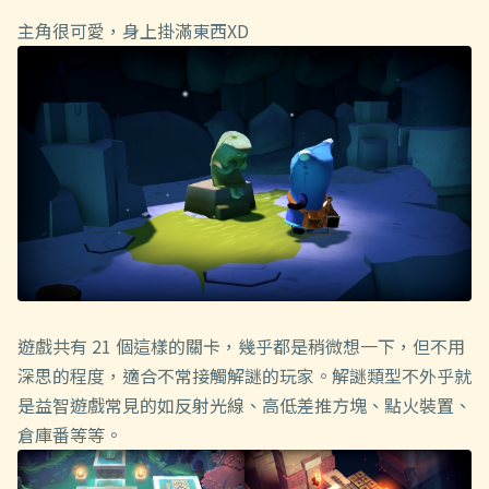
主角很可愛，身上掛滿東西XD
遊戲共有 21 個這樣的關卡，幾乎都是稍微想一下，但不用
深思的程度，適合不常接觸解謎的玩家。解謎類型不外乎就
是益智遊戲常見的如反射光線、高低差推方塊、點火裝置、
倉庫番等等。