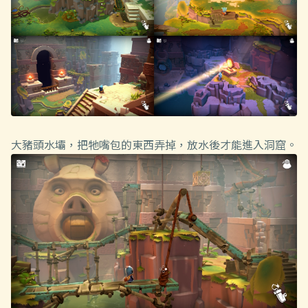
大豬頭水壩，把牠嘴包的東西弄掉，放水後才能進入洞窟。