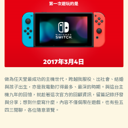
做為任天堂最成功的主機世代，跨越我服役、出社會、結婚
與孩子出生，亦是我電動打得最多、最深的時期。與這台主
機九年的回憶，就趁著這次官方的回顧資訊，留篇記錄抒發
與分享；想到什麼寫什麼，內容不僅侷限在遊戲，也有些五
四三閒聊，各位隨意瀏覽。