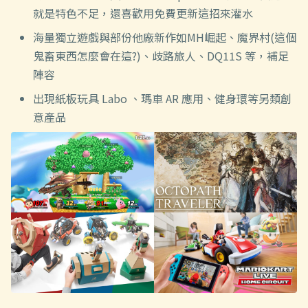
就是特色不足，還喜歡用免費更新這招來灌水
海量獨立遊戲與部份他廠新作如MH崛起、魔界村(這個
鬼畜東西怎麼會在這?)、歧路旅人、DQ11S 等，補足
陣容
出現紙板玩具 Labo 、瑪車 AR 應用、健身環等另類創
意產品