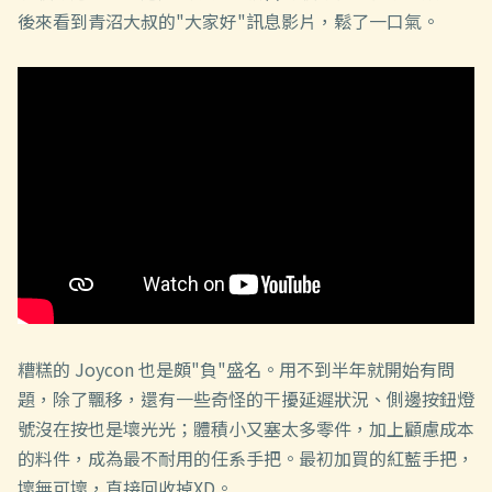
後來看到青沼大叔的"大家好"訊息影片，鬆了一口氣。
糟糕的 Joycon 也是頗"負"盛名。用不到半年就開始有問
題，除了飄移，還有一些奇怪的干擾延遲狀況、側邊按鈕燈
號沒在按也是壞光光；體積小又塞太多零件，加上顧慮成本
的料件，成為最不耐用的任系手把。最初加買的紅藍手把，
壞無可壞，直接回收掉XD。