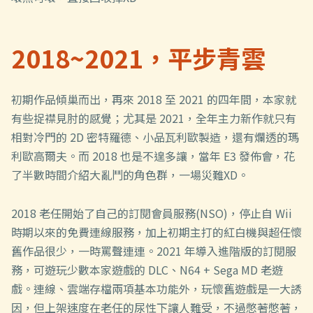
2018~2021，平步青雲
初期作品傾巢而出，再來 2018 至 2021 的四年間，本家就
有些捉襟見肘的感覺；尤其是 2021，全年主力新作就只有
相對冷門的 2D 密特羅德、小品瓦利歐製造，還有爛透的瑪
利歐高爾夫。而 2018 也是不遑多讓，當年 E3 發佈會，花
了半數時間介紹大亂鬥的角色群，一場災難XD。
2018 老任開始了自己的訂閱會員服務(NSO)，停止自 Wii
時期以來的免費連線服務，加上初期主打的紅白機與超任懷
舊作品很少，一時罵聲連連。2021 年導入進階版的訂閱服
務，可遊玩少數本家遊戲的 DLC、N64 + Sega MD 老遊
戲。連線、雲端存檔兩項基本功能外，玩懷舊遊戲是一大誘
因，但上架速度在老任的尿性下讓人難受，不過憋著憋著，