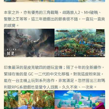
本家之外，亦有優秀的三角戰略、歧路旅人2、MH破曉、
聖獸之王等等，這三年遊戲出的節奏很不錯，一直玩一直爽
的感覺。
印象最深的是皮克敏四的遊玩宣傳；隔了十年的全新續作，
緊接在後的是 GC 一二代的中文化移植。對我這皮粉來說，
能在一台主機上玩到系列各作，非常滿足。忽然冒出三款瑪
利歐RPG系遊戲也是蠻令人訝異，久久不來、一次來。