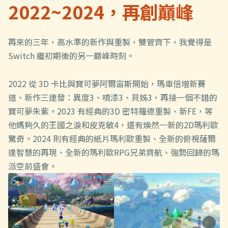
2022~2024，再創巔峰
再來的三年，高水準的新作與重製，雙管齊下，我覺得是
Switch 繼初期後的另一巔峰時刻。
2022 從 3D 卡比與寶可夢阿爾宙斯開始，瑪車倍增新賽
道、新作三連發：異度3、噴漆3、貝姊3，再接一個不錯的
寶可夢朱紫。2023 有經典的3D 密特羅德重製、新FE，等
他媽夠久的王國之淚和皮克敏4，還有煥然一新的2D瑪利歐
驚奇。2024 則有經典的紙片瑪利歐重製、全新的俯視薩爾
達智慧的再現、全新的瑪利歐RPG兄弟齊航、強勢回歸的瑪
派空前盛會。