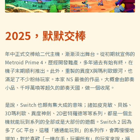
2025，默默交棒
年中正式交棒給二代主機，漸漸淡出舞台。從初期就宣佈的
Metroid Prime 4，歷經開發難產，多年過去有始有終，在
機子末期順利推出。此外，重製的異度X與瑪利歐銀河，也
滿足了不少粉絲玩家。本家 NS 最後的作品，大概會由節奏
小品、千呼萬喚等超久的節奏天國，做一個收尾。
是說，Switch 也頗有集大成的意味；諸如皮克敏、貝姊、
3D瑪利歐、異度神劍、2D密特羅德等等系列，都是一個主
機就能玩到系列的全部或是大部份的遊戲。Switch 2 因為
多了 GC 平台，這種「通通能玩到」的系列作，會再慢慢地
增加，對於喜歡「一機在手，玩遍所有」的玩家來說，福