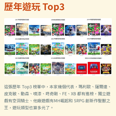
歷年遊玩 Top3
這張歷年 Top3 榜單中，本家幾個代表，瑪利歐、薩爾達、
皮克敏、動森、噴漆、咚奇剛、FE、XB 都有進榜，獨立遊
戲有空洞騎士、他廠遊戲有MH崛起和 SRPG 創新作聖獸之
王，遊玩類型也算多元了。