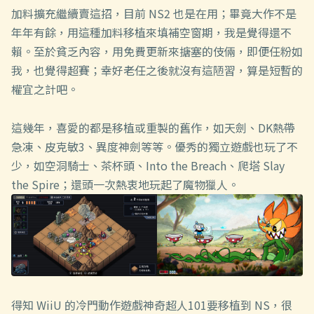
加料擴充繼續賣這招，目前 NS2 也是在用；畢竟大作不是
年年有餘，用這種加料移植來填補空窗期，我是覺得還不
賴。至於貧乏內容，用免費更新來搪塞的伎倆，即便任粉如
我，也覺得超賽；幸好老任之後就沒有這陋習，算是短暫的
權宜之計吧。
這幾年，喜愛的都是移植或重製的舊作，如天劍、DK熱帶
急凍、皮克敏3、異度神劍等等。優秀的獨立遊戲也玩了不
少，如空洞騎士、茶杯頭、Into the Breach、爬塔 Slay
the Spire；還頭一次熱衷地玩起了魔物獵人。
得知 WiiU 的冷門動作遊戲神奇超人101要移植到 NS，很