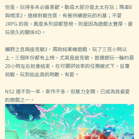
但是，玩得多未必最喜歡。動森大部分是太太在玩；瑪車8
與噴漆2，連線對戰性質，有著持續遊玩的利基；不愛
JRPG 的我，異度系列卻都登榜，則是因為遊戲太豐厚、要
玩很久的關係XD。
曠野之息與皮克敏3，兩款純單機遊戲，玩了三百小時以
上，三個年份都有上榜，尤其是皮克敏，普通遊玩一輪約莫
20小時左右就會結束，在可鑽研效率的任務模式下，反覆
挑戰，玩到如此高的時數，有愛。
NS2 還不到一年，新作不多，但蕉力全開，已成為我最愛
的遊戲之一。