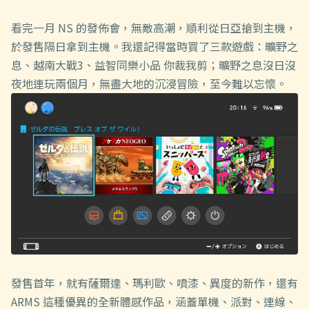
看完一月 NS 的發佈會，無敵高潮，順利從日亞搶到主機，
於發售隔日拿到主機。我還記得當時買了三款遊戲：曠野之
息、越南大戰3、益智同樂小品 你裁我剪；曠野之息沒日沒
夜地連玩兩個月，無盡大地的沉浸冒險，至今難以忘懷。
發售首年，就有薩爾達、瑪利歐、噴漆、異度的新作，還有
ARMS 這種優異的全新體感作品，涵蓋單機、派對、連線、