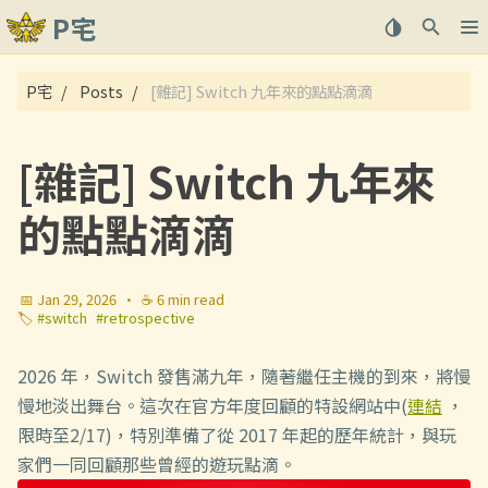
P宅
關於
P宅
Posts
[雜記] Switch 九年來的點點滴滴
文章
[雜記] Switch 九年來
的點點滴滴
📅 Jan 29, 2026
·
☕ 6 min read
🏷️
#switch
#retrospective
2026 年，Switch 發售滿九年，隨著繼任主機的到來，將慢
慢地淡出舞台。這次在官方年度回顧的特設網站中(
連結
，
限時至2/17)，特別準備了從 2017 年起的歷年統計，與玩
家們一同回顧那些曾經的遊玩點滴。