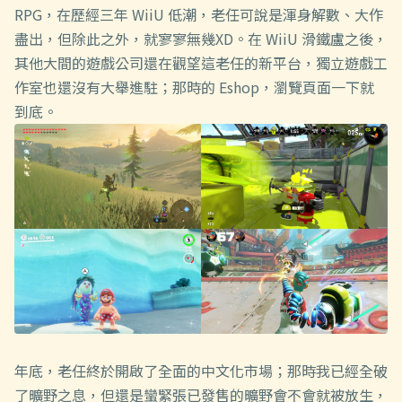
RPG，在歷經三年 WiiU 低潮，老任可說是渾身解數、大作
盡出，但除此之外，就寥寥無幾XD。在 WiiU 滑鐵盧之後，
其他大間的遊戲公司還在觀望這老任的新平台，獨立遊戲工
作室也還沒有大舉進駐；那時的 Eshop，瀏覽頁面一下就
到底。
年底，老任終於開啟了全面的中文化市場；那時我已經全破
了曠野之息，但還是蠻緊張已發售的曠野會不會就被放生，