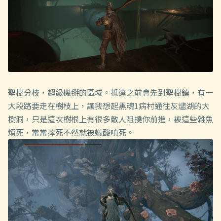
聖樹分枝，超級機掰的區域。抵達之前會先到聖樹鎮，有一
大段路要走在樹枝上，讓我想起黑魂1病村通往灰燼湖的大
樹洞，只是這次樹根上有很多敵人阻撓你前進，被這些雜魚
煩死，常常摔死不然就被蟻酸噴死。