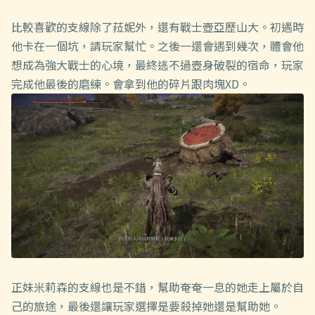
比較喜歡的支線除了菈妮外，還有戰士壺亞歷山大。初遇時
他卡在一個坑，請玩家幫忙。之後一還會遇到幾次，體會他
想成為強大戰士的心境，最終逃不過壺身破裂的宿命，玩家
完成他最後的磨練。會拿到他的碎片跟肉塊XD。
正妹米莉森的支線也是不錯，幫助奄奄一息的她走上屬於自
己的旅途，最後還讓玩家選擇是要殺掉她還是幫助她。