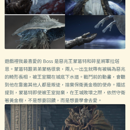
遊戲裡我最喜愛的 Boss 是惡兆王蒙葛特和碎星將軍拉塔
恩。蒙葛特跟弟弟蒙格很衰，兩人一出生就帶有被稱為惡兆
的畸形長相，被王室關在城底下水道。戰鬥前的動畫，會聽
到他在靠邀其他人都是叛徒，捨棄保衛黃金樹的使命。描述
提到，蒙葛特即使被王室拋棄，在王城敗壞之際，依然守衛
著黃金樹，不是想要回饋，而是想要學會去愛。