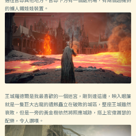
的擄人鐵娃娃裝置。
王城羅德爾是我最喜歡的一個迷宮，剛到達這邊，映入眼簾
就是一隻巨大古龍的遺骸矗立在破敗的城區，整座王城雖然
衰敗，但是一旁的黃金樹依然將照應城跡，搭上宏偉蕭瑟的
配樂，令人讚嘆。