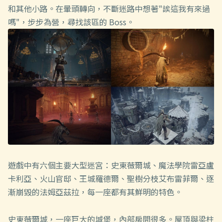
和其他小路。在暈頭轉向，不斷迷路中想著"誒這我有來過
嗎"，步步為營，尋找該區的 Boss。
遊戲中有六個主要大型迷宮：史東薇爾城、魔法學院雷亞盧
卡利亞、火山官邸、王城羅德爾、聖樹分枝艾布雷菲爾、逐
漸崩毀的法姆亞茲拉，每一座都有其鮮明的特色。
史東薇爾城，一座巨大的城堡，內部房間很多。屋頂與梁柱