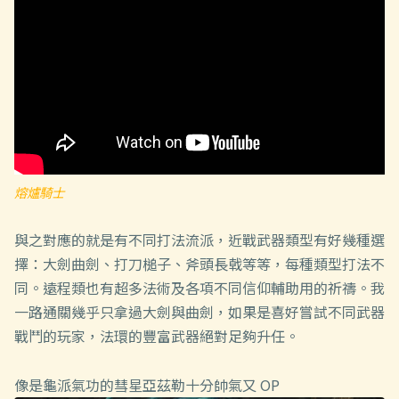
熔爐騎士
與之對應的就是有不同打法流派，近戰武器類型有好幾種選
擇：大劍曲劍、打刀槌子、斧頭長戟等等，每種類型打法不
同。遠程類也有超多法術及各項不同信仰輔助用的祈禱。我
一路通關幾乎只拿過大劍與曲劍，如果是喜好嘗試不同武器
戰鬥的玩家，法環的豐富武器絕對足夠升任。
像是龜派氣功的彗星亞茲勒十分帥氣又 OP