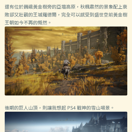
還有位於巍峨黃金樹旁的亞壇高原，秋楓肅然的景象配上衰
敗卻又壯觀的王城羅德爾，完全可以感受到盛世空前黃金樹
王朝如今不再的慨然。
後期的巨人山頂，則讓我想起 PS4 戰神的雪山場景。