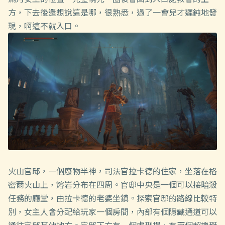
方，下去後還想說這是哪，很熟悉，過了一會兒才遲鈍地發
現，啊這不就入口。
火山官邸，一個廢物半神，司法官拉卡德的住家，坐落在格
密爾火山上，熔岩分布在四周。官邸中央是一個可以接暗殺
任務的廳堂，由拉卡德的老婆坐鎮。探索官邸的路線比較特
別，女主人會分配給玩家一個房間，內部有個隱藏通道可以
通往官邸其他地方。官邸下方有一個處刑場，有兩個超機掰