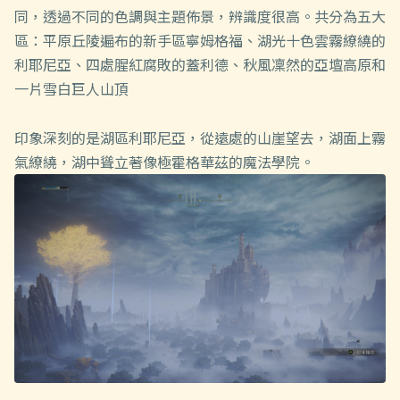
同，透過不同的色調與主題佈景，辨識度很高。共分為五大
區：平原丘陵遍布的新手區寧姆格福、湖光十色雲霧繚繞的
利耶尼亞、四處腥紅腐敗的蓋利德、秋風凜然的亞壇高原和
一片雪白巨人山頂
印象深刻的是湖區利耶尼亞，從遠處的山崖望去，湖面上霧
氣繚繞，湖中聳立著像極霍格華茲的魔法學院。