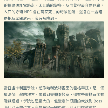
的邊緣也能當路走，因此路線變多，反而覺得最容易迷路。
入口的守衛 NPC 會在玩家死亡的時候偷錢，還會在一處暗
房把玩家關起來，我有被陰到。
雷亞盧卡利亞學院，超像哈利波特裡面的霍格華茲，是一個
魔法師上學的地方，常看到書櫃跟教室，還有些書櫃背後有
隱藏通道。學院也是蠻大的，但蠻意外很順的就找到 Boss
滿月女王的位置。完整繞完一圈後會回到入口處教會的上