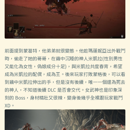
前面提到蒙葛特，他弟弟就很變態。他趁瑪蓮妮亞出外戰鬥
時，偷走了她的哥哥，在繭中沉睡的神人米凱拉(性別男性
又能化為女性，偽娘成分十足)，與米凱拉共度春宵，希望
成為米凱拉的配偶，成為王。後來玩家打敗蒙格後，可以看
到繭中米凱拉伸出的手，但是沒有後續，唯一一個還為死去
的神人，不知道後續 DLC 是否會交代。女武神也是印象深
刻的 Boss，身材精壯又很辣，變身後幾乎全裸跟玩家戰鬥
XD。