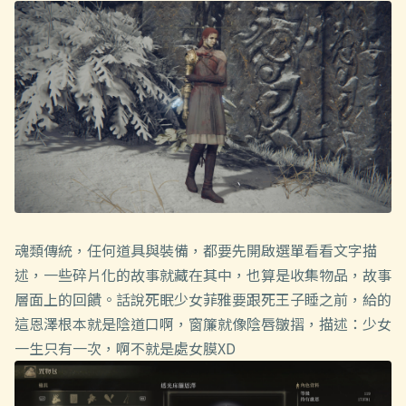
魂類傳統，任何道具與裝備，都要先開啟選單看看文字描
述，一些碎片化的故事就藏在其中，也算是收集物品，故事
層面上的回饋。話說死眠少女菲雅要跟死王子睡之前，給的
這恩澤根本就是陰道口啊，窗簾就像陰唇皺摺，描述：少女
一生只有一次，啊不就是處女膜XD