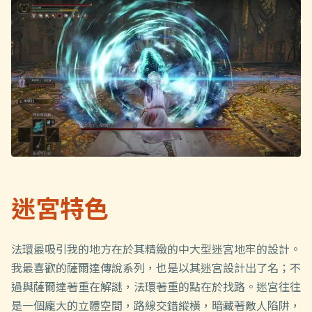
迷宮特色
法環最吸引我的地方在於其精緻的中大型迷宮地牢的設計。
我最喜歡的薩爾達傳說系列，也是以其迷宮設計出了名；不
過與薩爾達著重在解謎，法環著重的點在於找路。迷宮往往
是一個龐大的立體空間，路線交錯縱橫，暗藏著敵人陷阱，