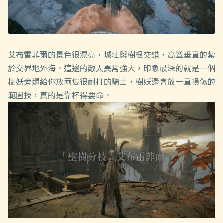
艾布雷菲爾的景色很漂亮，城址與樹根交錯，高聳垂直的紮
於交界地外海。這邊的敵人異常強大，印象最深的就是一個
樹妖旁還給你放兩隻很耐打的騎士，樹妖還會放一直損傷的
範圍技，真的是靠杯得要命。