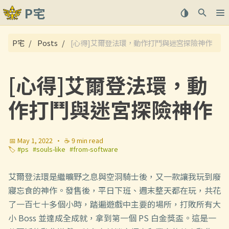
P宅
關於
P宅
Posts
[心得]艾爾登法環，動作打鬥與迷宮探險神作
文章
[心得]艾爾登法環，動
作打鬥與迷宮探險神作
📅 May 1, 2022
·
☕ 9 min read
🏷️
#ps
#souls-like
#from-software
艾爾登法環是繼曠野之息與空洞騎士後，又一款讓我玩到廢
寢忘食的神作。發售後，平日下班、週末整天都在玩，共花
了一百七十多個小時，踏遍遊戲中主要的場所，打敗所有大
小 Boss 並達成全成就，拿到第一個 PS 白金獎盃。這是一