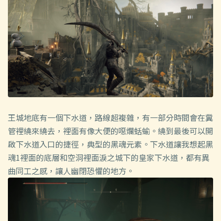
王城地底有一個下水道，路線超複雜，有一部分時間會在糞
管裡繞來繞去，裡面有像大便的噁爛蛞蝓。繞到最後可以開
啟下水道入口的捷徑，典型的黑魂元素。下水道讓我想起黑
魂1裡面的底層和空洞裡面淚之城下的皇家下水道，都有異
曲同工之感，讓人幽閉恐懼的地方。