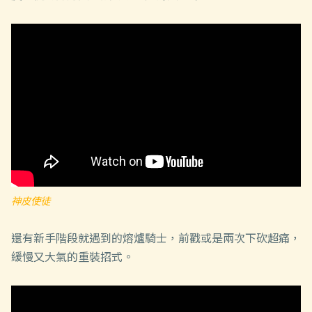
神皮使徒
還有新手階段就遇到的熔爐騎士，前戳或是兩次下砍超痛，
緩慢又大氣的重裝招式。