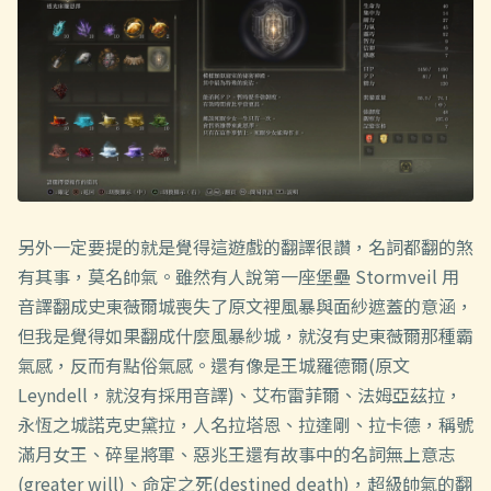
另外一定要提的就是覺得這遊戲的翻譯很讚，名詞都翻的煞
有其事，莫名帥氣。雖然有人說第一座堡壘 Stormveil 用
音譯翻成史東薇爾城喪失了原文裡風暴與面紗遮蓋的意涵，
但我是覺得如果翻成什麼風暴紗城，就沒有史東薇爾那種霸
氣感，反而有點俗氣感。還有像是王城羅德爾(原文
Leyndell，就沒有採用音譯)、艾布雷菲爾、法姆亞茲拉，
永恆之城諾克史黛拉，人名拉塔恩、拉達剛、拉卡德，稱號
滿月女王、碎星將軍、惡兆王還有故事中的名詞無上意志
(greater will)、命定之死(destined death)，超級帥氣的翻