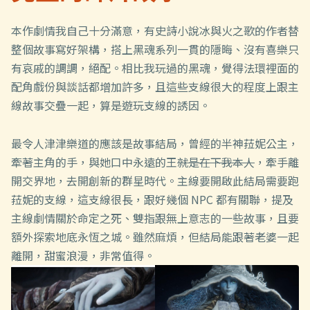
本作劇情我自己十分滿意，有史詩小說冰與火之歌的作者替
整個故事寫好架構，搭上黑魂系列一貫的隱晦、沒有喜樂只
有哀戚的調調，絕配。相比我玩過的黑魂，覺得法環裡面的
配角戲份與談話都增加許多，且這些支線很大的程度上跟主
線故事交疊一起，算是遊玩支線的誘因。
最令人津津樂道的應該是故事結局，曾經的半神菈妮公主，
牽著主角的手，與她口中永遠的王
就是在下我本人
，牽手離
開交界地，去開創新的群星時代。主線要開啟此結局需要跑
菈妮的支線，這支線很長，跟好幾個 NPC 都有關聯，提及
主線劇情關於命定之死、雙指跟無上意志的一些故事，且要
額外探索地底永恆之城。雖然麻煩，但結局能跟著老婆一起
離開，甜蜜浪漫，非常值得。