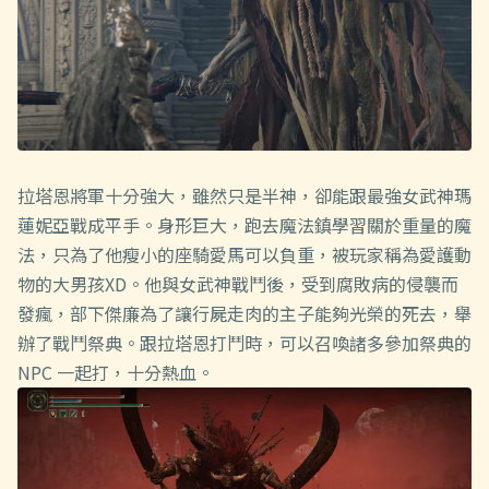
拉塔恩將軍十分強大，雖然只是半神，卻能跟最強女武神瑪
蓮妮亞戰成平手。身形巨大，跑去魔法鎮學習關於重量的魔
法，只為了他瘦小的座騎愛馬可以負重，被玩家稱為愛護動
物的大男孩XD。他與女武神戰鬥後，受到腐敗病的侵襲而
發瘋，部下傑廉為了讓行屍走肉的主子能夠光榮的死去，舉
辦了戰鬥祭典。跟拉塔恩打鬥時，可以召喚諸多參加祭典的
NPC 一起打，十分熱血。