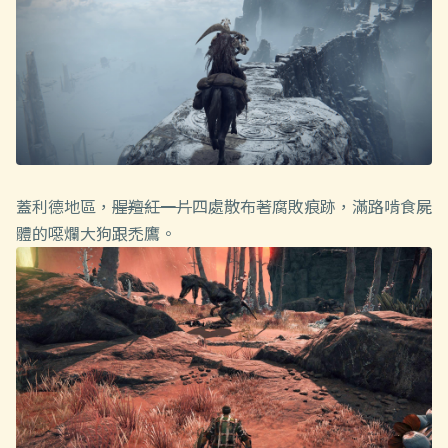
蓋利德地區，
腥羶紅一片
四處散布著腐敗痕跡，滿路啃食屍
體的噁爛大狗跟禿鷹。